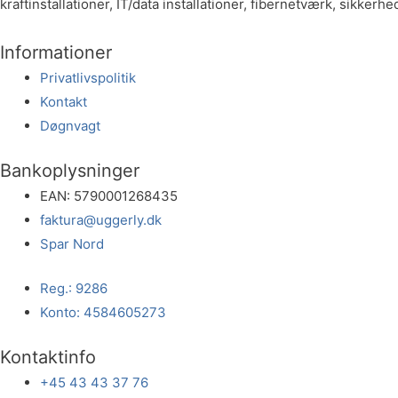
kraftinstallationer, IT/data installationer, fibernetværk, sikk
Informationer
Privatlivspolitik
Kontakt
Døgnvagt
Bankoplysninger
EAN: 5790001268435
faktura@uggerly.dk
Spar Nord
Reg.: 9286
Konto: 4584605273
Kontaktinfo
+45 43 43 37 76