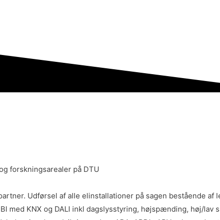
og forskningsarealer på DTU
ner. Udførsel af alle elinstallationer på sagen bestående af l
ing IBI med KNX og DALI inkl dagslysstyring, højspænding, høj/l